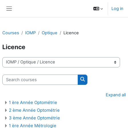
Skip to main content
Log in
Side panel
Courses
IOMP
Optique
Licence
Licence
Course categories
Search courses
Search courses
Expand all
1 ère Année Optométrie
2 ème Année Optométrie
3 ème Année Optométrie
1 ère Année Métrologie