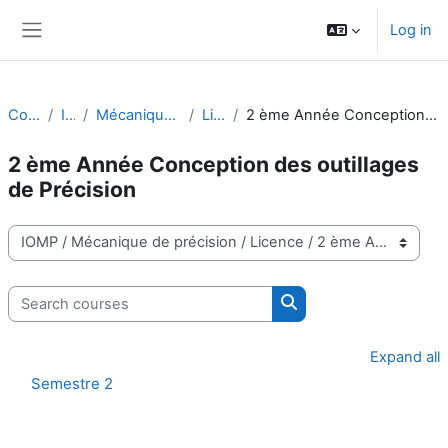
Skip to main content
Log in
Side panel
Courses
IOMP
Mécanique de précision
Licence
2 ème Année Conception des outillages de Précision
2 ème Année Conception des outillages
de Précision
Course categories
Search courses
Search courses
Expand all
Semestre 2